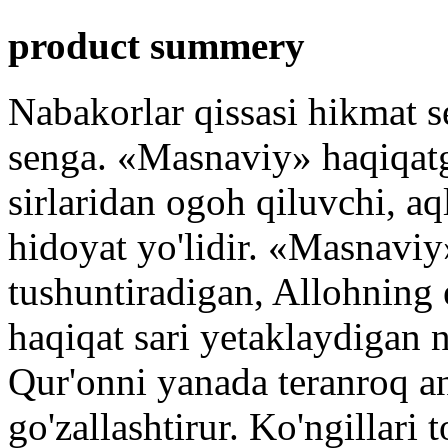
product summery
Nabakorlar qissasi hikmat s
senga. «Masnaviy» haqiqatg
sirlaridan ogoh qiluvchi, aq
hidoyat yo'lidir. «Masnaviy
tushuntiradigan, Allohning 
haqiqat sari yetaklaydigan 
Qur'onni yanada teranroq a
go'zallashtirur. Ko'ngillari 