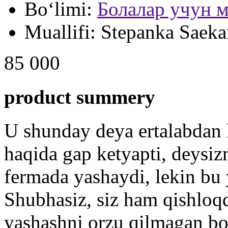
Bo‘limi:
Болалар учун м
Muallifi:
Stepanka Saeka
85 000
product summery
U shunday deya ertalabdan 
haqida gap ketyapti, deysiz
fermada yashaydi, lekin bu 
Shubhasiz, siz ham qishloqd
yashashni orzu qilmagan bo