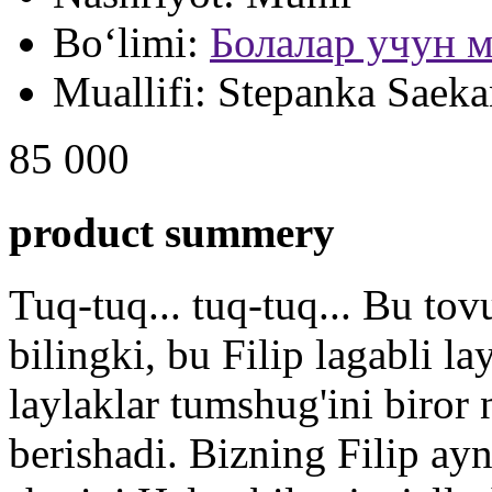
Bo‘limi:
Болалар учун м
Muallifi:
Stepanka Saeka
85 000
product summery
Tuq-tuq... tuq-tuq... Bu tov
bilingki, bu Filip lagabli l
laylaklar tumshug'ini biror 
berishadi. Bizning Filip ayn