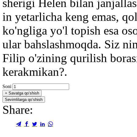
sherigi Helen bilan janjall
in yetarlicha keng emas, qol
ko'ngliga yo'l topish esa o
ular bahslashmoqda. Siz ni
Filip o'zining qurilish boras
kerakmikan?.
Soni
+
Savatga qo‘shish
Sevimlilarga qo‘shish
Share: