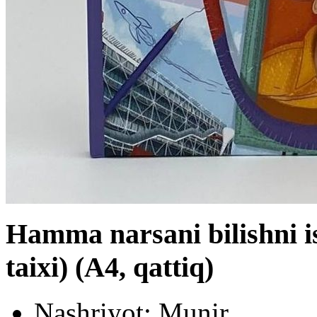
Hamma narsani bilishni i
taixi) (А4, qattiq)
Nashriyot:
Munir