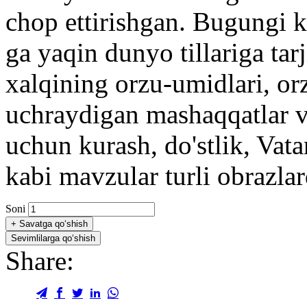
chop ettirishgan. Bugungi 
ga yaqin dunyo tillariga ta
xalqining orzu-umidlari, orz
uchraydigan mashaqqatlar va
uchun kurash, do'stlik, Va
kabi mavzular turli obrazlard
Soni
+
Savatga qo‘shish
Sevimlilarga qo‘shish
Share: