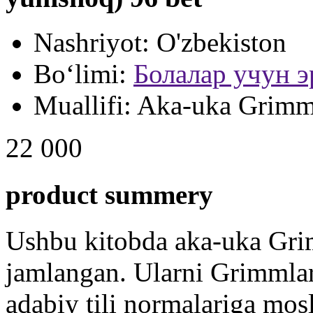
Nashriyot:
O'zbekiston
Bo‘limi:
Болалар учун э
Muallifi:
Aka-uka Grimm
22 000
product summery
Ushbu kitobda aka-uka Grim
jamlangan. Ularni Grimmlar
adabiy tili normalariga mos