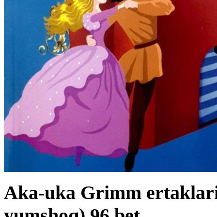
Aka-uka Grimm ertaklari 
yumshoq) 96 bet