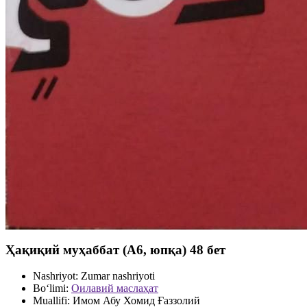
Ҳақиқий муҳаббат (А6, юпқа) 48 бет
Nashriyot:
Zumar nashriyoti
Bo‘limi:
Оилавий маслаҳат
Muallifi:
Имом Абу Хомид Ғаззолий