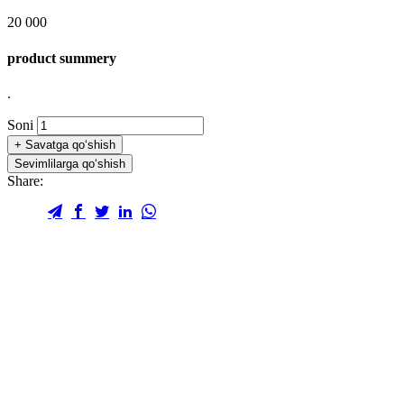
20 000
product summery
.
Soni
+
Savatga qo‘shish
Sevimlilarga qo‘shish
Share: