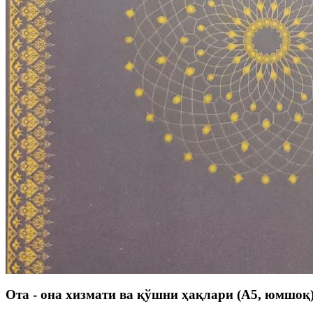
Ота - она хизмати ва қўшни ҳақлари (А5, юмшоқ