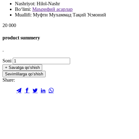
Nashriyot:
Hilol-Nashr
Bo‘limi:
Маърифий асарлар
Muallifi:
Муфти Мухаммад Тақий Усмоний
20 000
product summery
.
Soni
+
Savatga qo‘shish
Sevimlilarga qo‘shish
Share: