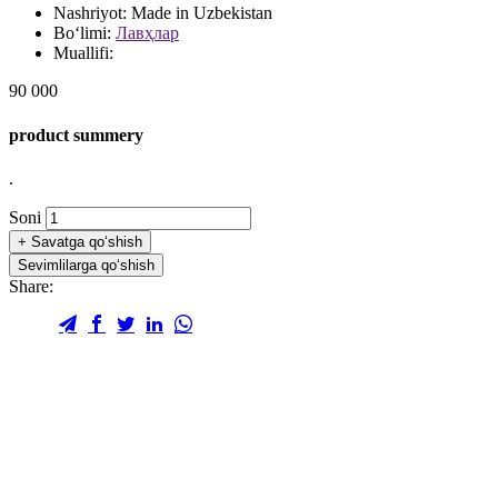
Nashriyot:
Made in Uzbekistan
Bo‘limi:
Лавҳлар
Muallifi:
90 000
product summery
.
Soni
+
Savatga qo‘shish
Sevimlilarga qo‘shish
Share: