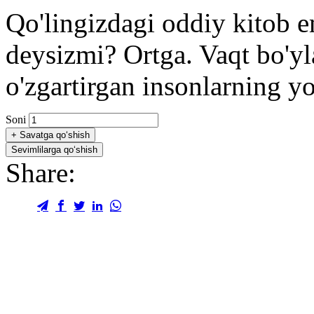
Qo'lingizdagi oddiy kitob e
deysizmi? Ortga. Vaqt bo'yl
o'zgartirgan insonlarning yo
Soni
+
Savatga qo‘shish
Sevimlilarga qo‘shish
Share: