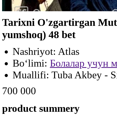
Tarixni O'zgartirgan Mut
yumshoq) 48 bet
Nashriyot:
Atlas
Bo‘limi:
Болалар учун м
Muallifi:
Tuba Akbey - S
700 000
product summery