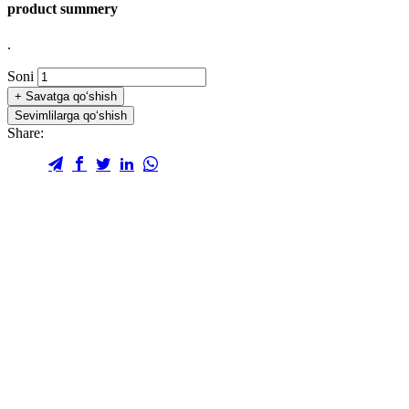
product summery
.
Soni
+
Savatga qo‘shish
Sevimlilarga qo‘shish
Share: