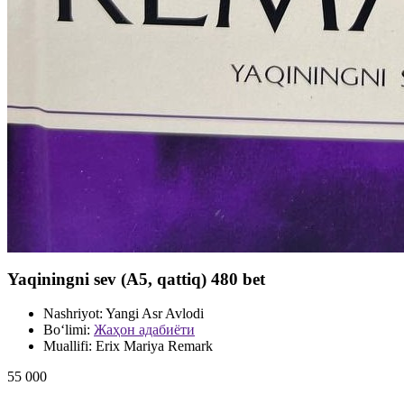
Yaqiningni sev (А5, qattiq) 480 bet
Nashriyot:
Yangi Asr Avlodi
Bo‘limi:
Жаҳон адабиёти
Muallifi:
Erix Mariya Remark
55 000