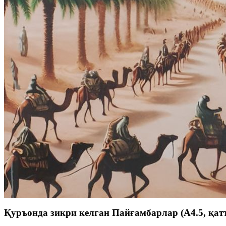
Қуръонда зикри келган Пайғамбарлар (А4.5, қатт