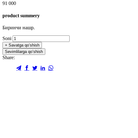
91 000
product summery
Биринчи нашр.
Soni
+
Savatga qo‘shish
Sevimlilarga qo‘shish
Share: