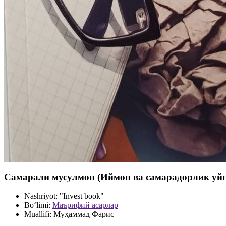
Самарали мусулмон (Иймон ва самарадорлик уйғу
Nashriyot:
"Invest book"
Bo‘limi:
Маърифий асарлар
Muallifi:
Муҳаммад Фарис