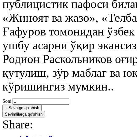
публицистик пафоси била
«Жиноят ва жазо», «Телб
Ғафуров томонидан ўзбек
ушбу асарни ўқир экансиз
Родион Раскольников оғи
қутулиш, зўр маблағ ва ю
кўришингиз мумкин..
Soni
+
Savatga qo‘shish
Sevimlilarga qo‘shish
Share: