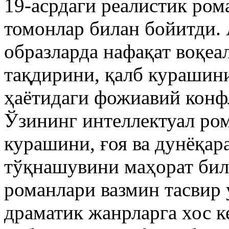
19-асрдаги реалистик ром
томонлар билан бойитди.
образларда нафақат воқеа
тақдирини, қалб курашин
ҳаётидаги фожиавий конф
Ўзининг интеллектуал ро
курашини, ғоя ва дунёқа
тўқнашувини маҳорат бил
романлари вазмин тасвир 
драматик жанрларга хос к