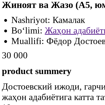
Жиноят ва Жазо (А5, юм
Nashriyot:
Камалак
Bo‘limi:
Жаҳон адабиёт
Muallifi:
Фёдор Достое
30 000
product summery
Достоевский ижоди, гарчи
жаҳон адабиётига катта т