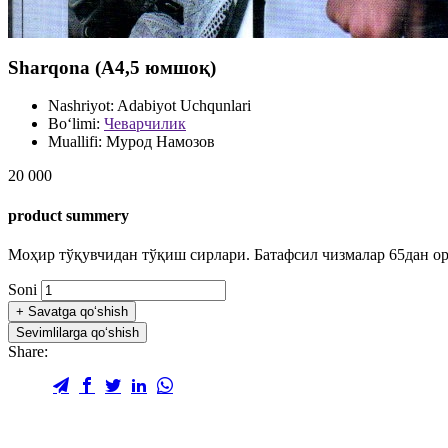
Sharqona (А4,5 юмшоқ)
Nashriyot:
Adabiyot Uchqunlari
Bo‘limi:
Чеварчилик
Muallifi:
Мурод Намозов
20 000
product summery
Моҳир тўқувчидан тўқиш сирлари. Батафсил чизмалар 65дан ор
Soni
+
Savatga qo‘shish
Sevimlilarga qo‘shish
Share: