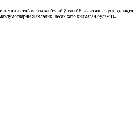
нимизга етиб келгунча босиб ўтган йўли сиз азизларни қизиқтир
маълумотларни жамладик, десак хато қилмаган бўламиз..