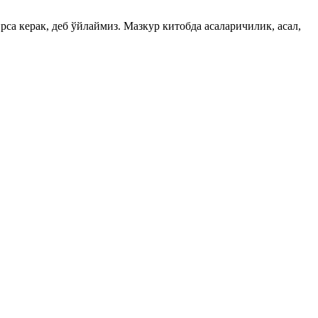
са керак, деб ўйлаймиз. Мазкур китобда асаларичилик, асал,