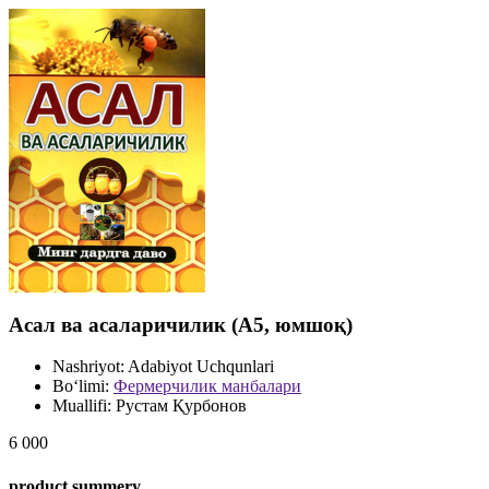
Асал ва асаларичилик (А5, юмшоқ)
Nashriyot:
Adabiyot Uchqunlari
Bo‘limi:
Фермерчилик манбалари
Muallifi:
Рустам Қурбонов
6 000
product summery