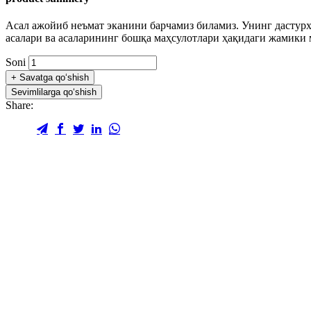
Асал ажойиб неъмат эканини барчамиз биламиз. Унинг дастурхо
асалари ва асаларининг бошқа маҳсулотлари ҳақидаги жамики 
Soni
+
Savatga qo‘shish
Sevimlilarga qo‘shish
Share: