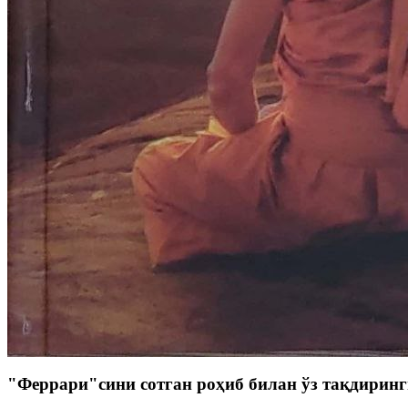
"Феррари"сини сотган роҳиб билан ўз тақдиринги