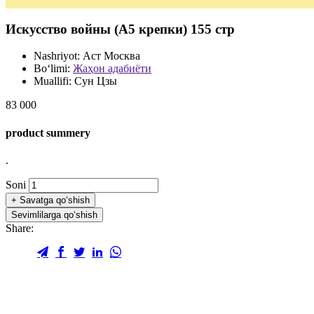
Искусство войны (А5 крепки) 155 стр
Nashriyot:
Аст Москва
Bo‘limi:
Жаҳон адабиёти
Muallifi:
Сун Цзы
83 000
product summery
.
Soni
+
Savatga qo‘shish
Sevimlilarga qo‘shish
Share: