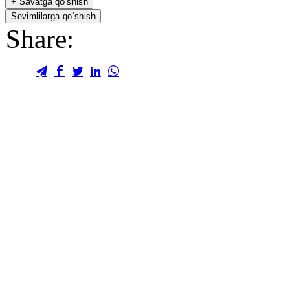
+
Savatga qo‘shish
Sevimlilarga qo‘shish
Share: