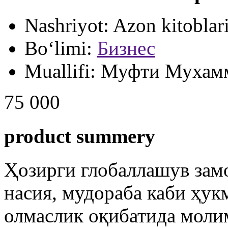
Nashriyot:
Azon kitoblar
Bo‘limi:
Бизнес
Muallifi:
Муфти Мухамм
75 000
product summery
Ҳозирги глобаллашув замо
насия, мудораба каби ҳу
олмаслик оқибатида моли