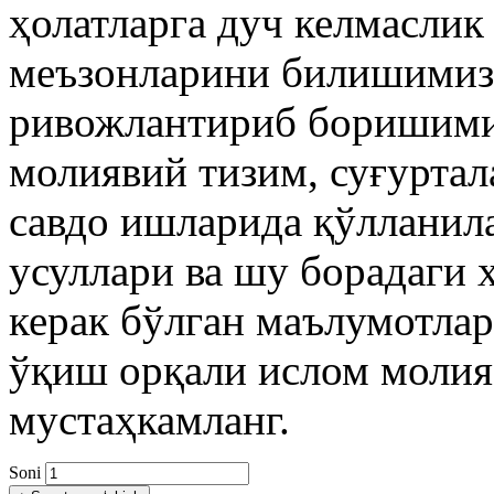
ҳолатларга дуч келмаслик
меъзонларини билишимиз
ривожлантириб боришими
молиявий тизим, суғуртал
савдо ишларида қўллани
усуллари ва шу борадаги
керак бўлган маълумотла
ўқиш орқали ислом молия
мустаҳкамланг.
Soni