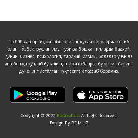
15 000 дан ортиқ китобларни энг қулай нарҳларда сотиб
олинг. Ўзбек, рус, инглиз, турк ва бошқа тилларда бадиий,
диний, бизнес, психология, тарихий, илмий, болалар учун ва
яна бошқа кўплаб йўналишдаги китобларга буюртма беринг.
Дунёнинг исталган нуқтасига етказиб берамиз.
Copyright © 2022
Barakot.uz
. All Right Reserved.
Design By BDM.UZ