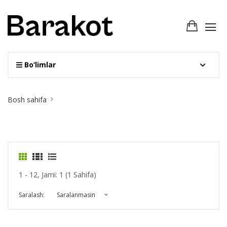
Bo‘limlar
Site
Bosh sahifa
Breadcrumb
1 - 12, Jami: 1 (1 Sahifa)
Saralash:
Saralanmasin