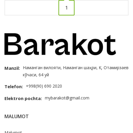
1
Наманган вилояти, Наманган шаҳри, Қ. Отамирзаев
Manzil:
кўчаси, 64 уй
+998(90) 690 2020
Telefon:
mybarakot@gmail.com
Elektron pochta:
MALUMOT
Malumot