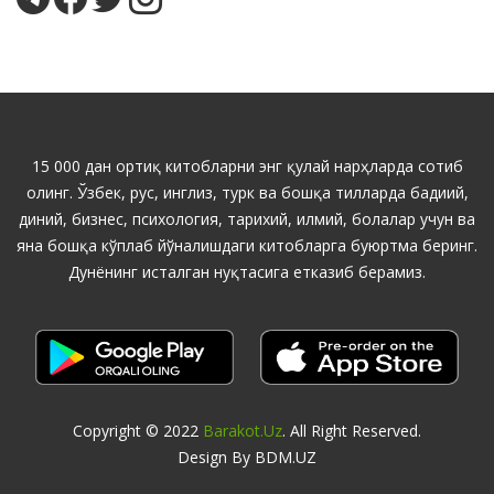
15 000 дан ортиқ китобларни энг қулай нарҳларда сотиб
олинг. Ўзбек, рус, инглиз, турк ва бошқа тилларда бадиий,
диний, бизнес, психология, тарихий, илмий, болалар учун ва
яна бошқа кўплаб йўналишдаги китобларга буюртма беринг.
Дунёнинг исталган нуқтасига етказиб берамиз.
Copyright © 2022
Barakot.uz
. All Right Reserved.
Design By BDM.UZ