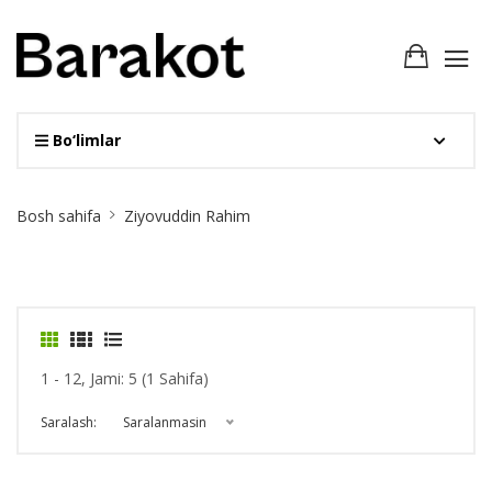
Bo‘limlar
Site
Bosh sahifa
Ziyovuddin Rahim
Breadcrumb
1 - 12, Jami: 5 (1 Sahifa)
Saralash:
Saralanmasin