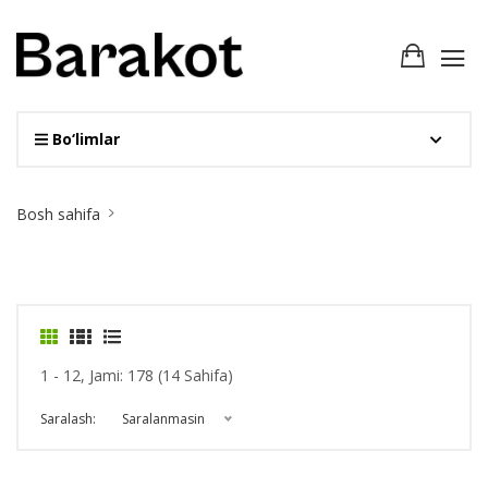
Bo‘limlar
Site
Bosh sahifa
Breadcrumb
1 - 12, Jami: 178 (14 Sahifa)
Saralash:
Saralanmasin