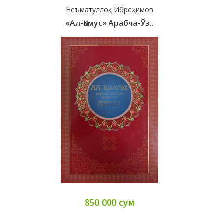
Неъматуллоҳ Иброҳимов
«Ал-Қомус» Арабча-Ўз..
850 000 сум