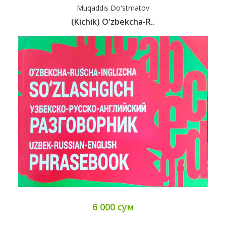
Muqaddis Do'stmatov
(Kichik) O'zbekcha-R..
6 000 сум