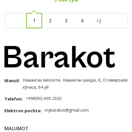
1
2
3
4
|
Наманган вилояти, Наманган шаҳри, Қ. Отамирзаев
Manzil:
кўчаси, 64 уй
+998(90) 690 2020
Telefon:
mybarakot@gmail.com
Elektron pochta:
MALUMOT