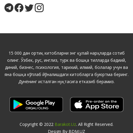
15 000 дан ортиқ китобларни энг қулай нарҳларда сотиб
олинг. Ўзбек, рус, инглиз, турк ва бошқа тилларда бадиий,
диний, бизнес, психология, тарихий, илмий, болалар учун ва
яна бошқа кўплаб йўналишдаги китобларга буюртма беринг.
Дунёнинг исталган нуқтасига етказиб берамиз.
Copyright © 2022
Barakot.uz
. All Right Reserved.
Design By BDM.UZ