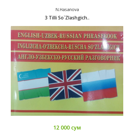
N.Hasanova
3 Tilli So`zlashgich..
12 000 сум