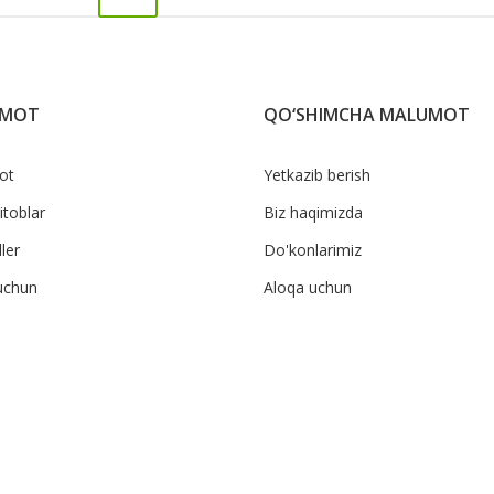
UMOT
QO‘SHIMCHA MALUMOT
ot
Yetkazib berish
itoblar
Biz haqimizda
ler
Do'konlarimiz
uchun
Aloqa uchun