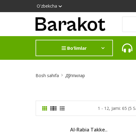
O'zbekcha
Bo‘limlar
Site
Bosh sahifa
Дўппилар
Breadcrumb
1 - 12, Jami: 65 (5 S
Al-Rabia Takke..