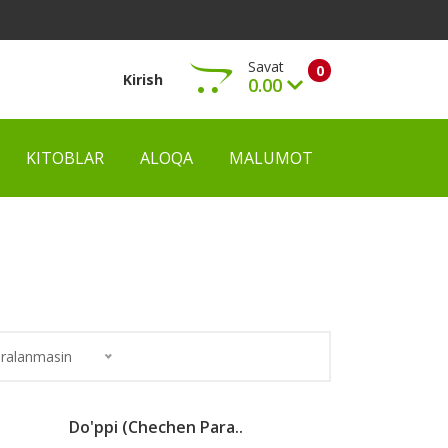
Savat
0
Kirish
0.00
KITOBLAR
ALOQA
MALUMOT
Ko‘rish
ralanmasin
Do'ppi (chechen Para..