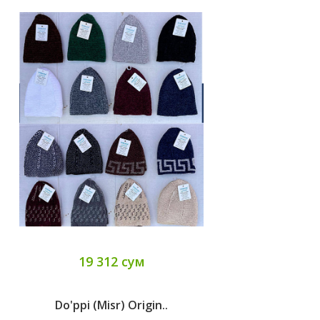
19 312 сум
Do'ppi (Misr) Origin..