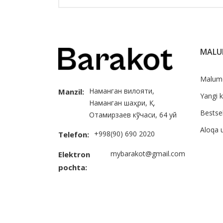
MAL
Malum
Наманган вилояти,
Manzil:
Yangi k
Наманган шаҳри, Қ.
Bestsel
Отамирзаев кўчаси, 64 уй
Aloqa 
+998(90) 690 2020
Telefon:
mybarakot@gmail.com
Elektron
pochta: