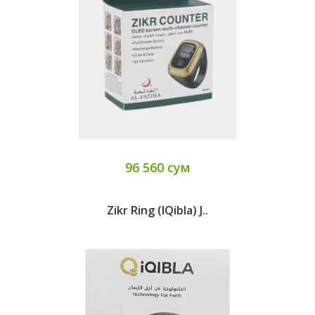
96 560 сум
Zikr Ring (iQibla) J..