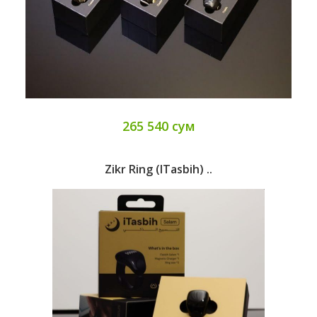
265 540 сум
Zikr Ring (iTasbih) ..