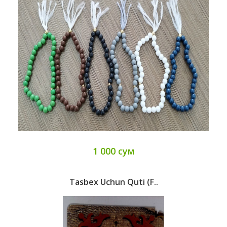
1 000 сум
Tasbex Uchun Quti (f..