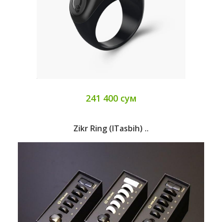
241 400 сум
Zikr Ring (iTasbih) ..