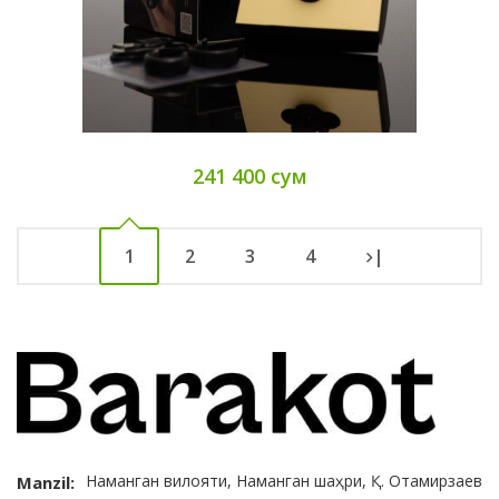
241 400 сум
1
2
3
4
|
Наманган вилояти, Наманган шаҳри, Қ. Отамирзаев
Manzil: