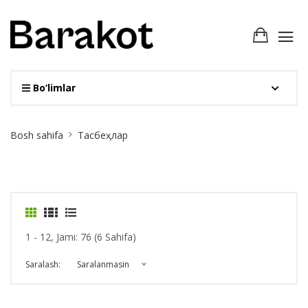
Bo‘limlar
Site
Bosh sahifa
Тасбеҳлар
Breadcrumb
1 - 12, Jami: 76 (6 Sahifa)
Saralash:
Saralanmasin