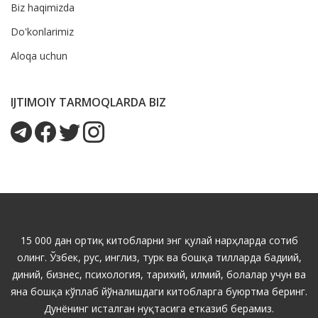
Biz haqimizda
Do'konlarimiz
Aloqa uchun
IJTIMOIY TARMOQLARDA BIZ
15 000 дан ортиқ китобларни энг қулай нарҳларда сотиб
олинг. Ўзбек, рус, инглиз, турк ва бошқа тилларда бадиий,
диний, бизнес, психология, тарихий, илмий, болалар учун ва
яна бошқа кўплаб йўналишдаги китобларга буюртма беринг.
Дунёнинг исталган нуқтасига етказиб берамиз.