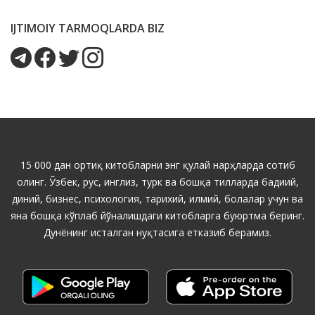
IJTIMOIY TARMOQLARDA BIZ
15 000 дан ортиқ китобларни энг қулай нарҳларда сотиб
олинг. Ўзбек, рус, инглиз, турк ва бошқа тилларда бадиий,
диний, бизнес, психология, тарихий, илмий, болалар учун ва
яна бошқа кўплаб йўналишдаги китобларга буюртма беринг.
Дунёнинг исталган нуқтасига етказиб берамиз.