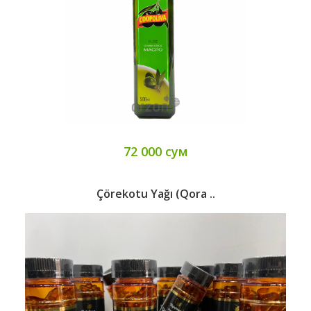
72 000 сум
Çörekotu Yağı (qora ..