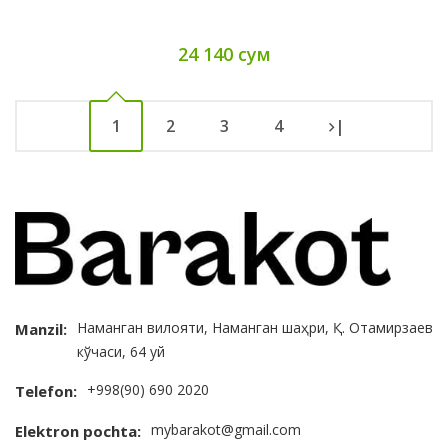
24 140 сум
1
2
3
4
|
Наманган вилояти, Наманган шаҳри, Қ. Отамирзаев
Manzil:
кўчаси, 64 уй
+998(90) 690 2020
Telefon:
mybarakot@gmail.com
Elektron pochta: