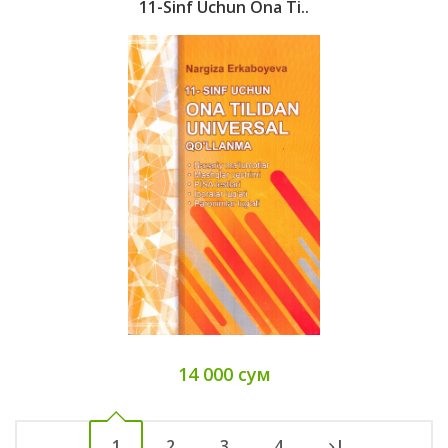
11-Sinf Uchun Ona Ti..
14 000 сум
1
2
3
4
|