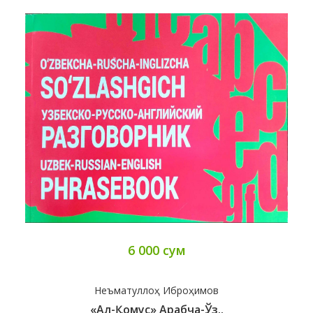
6 000 сум
Неъматуллоҳ Иброҳимов
«Ал-Қомус» Арабча-Ўз..