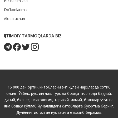
Biz haqimizda
Do'konlarimiz
Aloqa uchun
IJTIMOIY TARMOQLARDA BIZ
15 000 дан ортиқ китобларни энг қулай нарҳларда сотиб
олинг. Ўзбек, рус, инглиз, турк ва бошқа тилларда бадиий,
диний, бизнес, психология, тарихий, илмий, болалар учун ва
яна бошқа кўплаб йўналишдаги китобларга буюртма беринг.
Дунёнинг исталган нуқтасига етказиб берамиз.