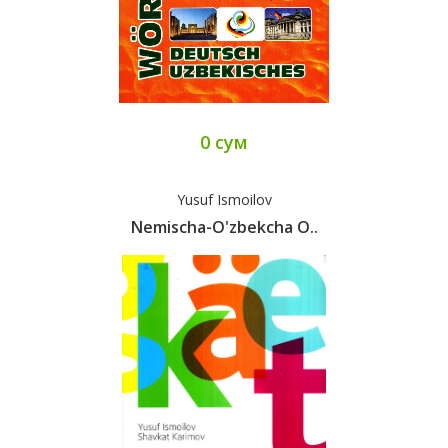
0 сум
Yusuf Ismoilov
Nemischa-O'zbekcha O..