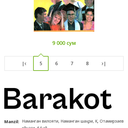
9 000 сум
|
5
6
7
8
|
Наманган вилояти, Наманган шаҳри, Қ. Отамирзаев
Manzil:
кўчаси, 64 уй