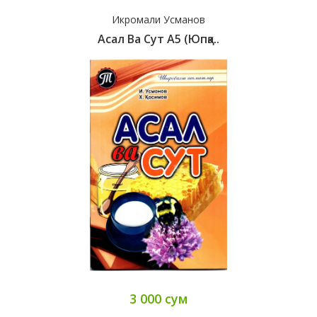
Икромали Усманов
Асал Ва Сут А5 (юпқа..
3 000 сум