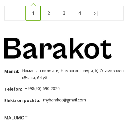
1
2
3
4
|
Наманган вилояти, Наманган шаҳри, Қ. Отамирзаев
Manzil:
кўчаси, 64 уй
+998(90) 690 2020
Telefon:
mybarakot@gmail.com
Elektron pochta:
MALUMOT