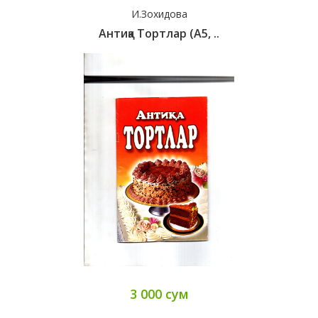
И.Зохидова
Антиқа Тортлар (А5, ..
3 000 сум