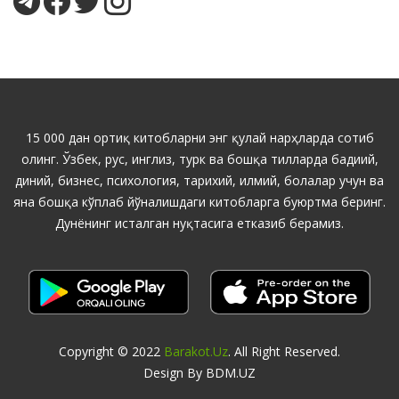
15 000 дан ортиқ китобларни энг қулай нарҳларда сотиб
олинг. Ўзбек, рус, инглиз, турк ва бошқа тилларда бадиий,
диний, бизнес, психология, тарихий, илмий, болалар учун ва
яна бошқа кўплаб йўналишдаги китобларга буюртма беринг.
Дунёнинг исталган нуқтасига етказиб берамиз.
Copyright © 2022
Barakot.uz
. All Right Reserved.
Design By BDM.UZ