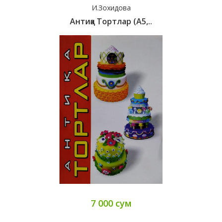
И.Зохидова
Антиқа Тортлар (А5,..
7 000 сум