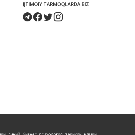
IJTIMOIY TARMOQLARDA BIZ
ий, диний, бизнес, психология, тарихий, илмий,