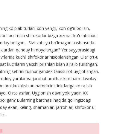
g ko'plab turlari: xoh yengil, xoh og'ir bo'lsin,
boni bo'lmish shifokorlar bizga xizmat ko'rsatishadi.
day bo'lgan... Sivilizatsiya bo'lmagan tosh asrida
lliklardan qanday himoyalangan? Yer sayyorasidagi
rlarida kuchli shifokorlar hisoblanishgan. Ular o't-u
kuchlarini yaxshi bilishlari bilan ajralib turishgan.
atning sehrini tushungandek taassurot uyg'otishgan.
oddiy yaralar va jarohatlarni har kim ham davolay
larni kuzatishlari hamda instinktlariga ko'ra ish
nyo, O'rta asrlar, Uyg'onish davri yoki yaqin XX
 bo'lgan? Bularning barchasi haqida qo'lingizdagi
day ekan, keling, shamanlar, jarrohlar, shifokor-u
iz.
!!