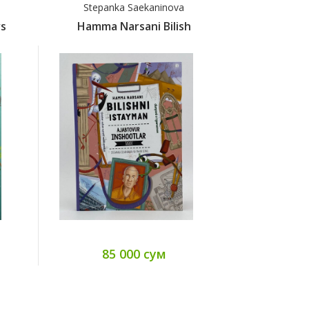
Stepanka Saekaninova
Pavl
s
Hamma Narsani Bilish
Hamma N
85 000 сум
85