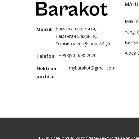
MAL
Malum
Наманган вилояти,
Manzil:
Yangi k
Наманган шаҳри, Қ.
Bestsel
Отамирзаев кўчаси, 64 уй
Aloqa 
+998(90) 690 2020
Telefon:
mybarakot@gmail.com
Elektron
pochta:
15 000 дан ортиқ китобларни энг қулай нарҳлар