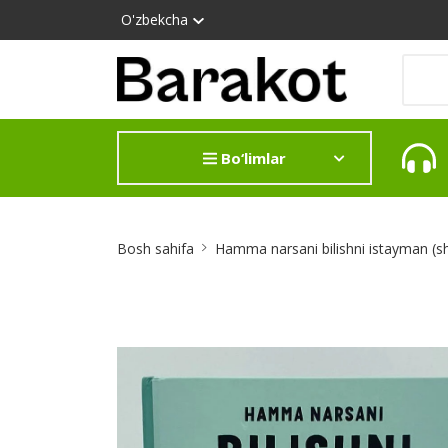
O'zbekcha
Bo‘limlar
Site
Bosh sahifa
Hamma narsani bilishni istayman (s
Breadcrumb