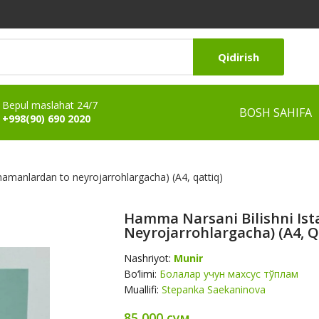
Qidirish
Bepul maslahat 24/7
BOSH SAHIFA
+998(90) 690 2020
hamanlardan to neyrojarrohlargacha) (А4, qattiq)
Hamma Narsani Bilishni Is
Neyrojarrohlargacha) (А4, Q
Nashriyot:
Munir
Bo‘limi:
Болалар учун махсус тўплам
Muallifi:
Stepanka Saekaninova
85 000 сум