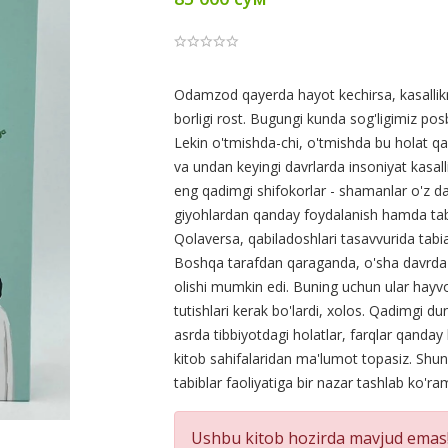
Product
Odamzod qayerda hayot kechirsa, kasalliknin
borligi rost. Bugungi kunda sog'ligimiz pos
Summery
Lekin o'tmishda-chi, o'tmishda bu holat qan
va undan keyingi davrlarda insoniyat kasa
eng qadimgi shifokorlar - shamanlar o'z dav
giyohlardan qanday foydalanish hamda tabiat 
Qolaversa, qabiladoshlari tasavvurida tabi
Boshqa tarafdan qaraganda, o'sha davrda 
olishi mumkin edi. Buning uchun ular hayvon
tutishlari kerak bo'lardi, xolos. Qadimgi du
asrda tibbiyotdagi holatlar, farqlar qanday
kitob sahifalaridan ma'lumot topasiz. Shun
tabiblar faoliyatiga bir nazar tashlab ko'ram
Ushbu kitob hozirda mavjud emas!