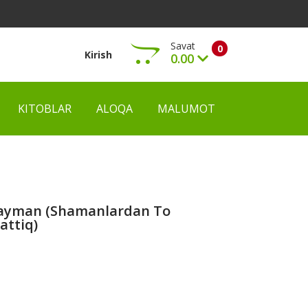
Savat
0
Kirish
0.00
KITOBLAR
ALOQA
MALUMOT
Ko‘rish
tayman (shamanlardan To
attiq)