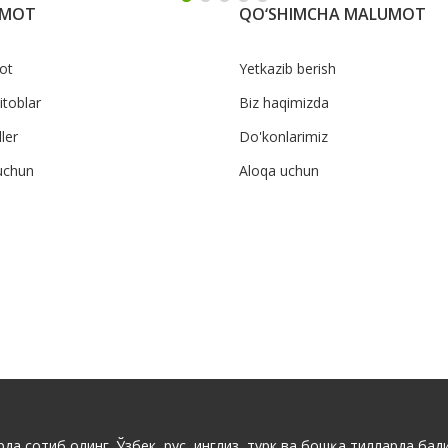
UMOT
QO‘SHIMCHA MALUMOT
ot
Yetkazib berish
itoblar
Biz haqimizda
ler
Do'konlarimiz
uchun
Aloqa uchun
да сотиб олинг. Ўзбек, рус, инглиз, турк ва бошқа тилларда бади