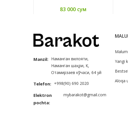
83 000 сум
MAL
Malum
Наманган вилояти,
Manzil:
Yangi k
Наманган шаҳри, Қ.
Bestsel
Отамирзаев кўчаси, 64 уй
Aloqa 
+998(90) 690 2020
Telefon:
mybarakot@gmail.com
Elektron
pochta: