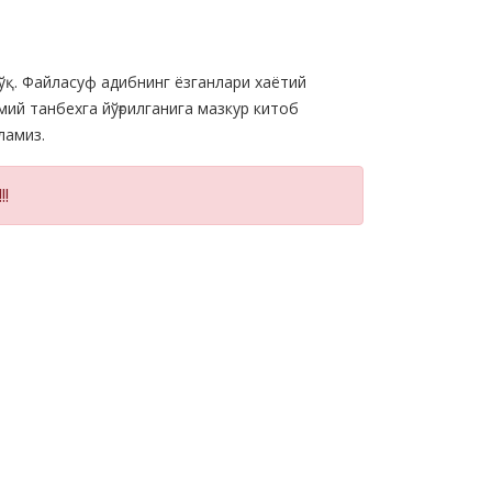
ўқ. Файласуф адибнинг ёзганлари хаётий
ий танбехга йўғрилганига мазкур китоб
ламиз.
!!