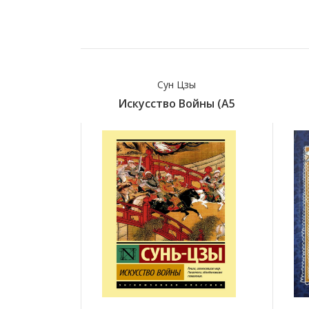
Сун Цзы
Искусство Войны (А5