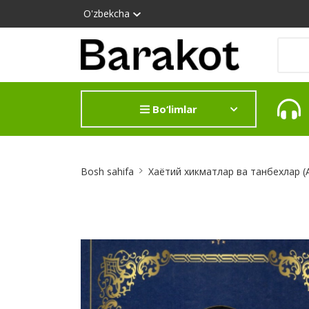
O'zbekcha
Bo‘limlar
Site
Bosh sahifa
Хаётий хикматлар ва танбехлар (
Breadcrumb