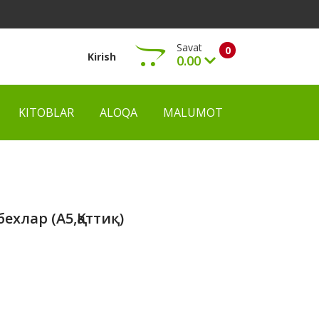
Savat
0
Kirish
0.00
KITOBLAR
ALOQA
MALUMOT
Ko‘rish
хлар (A5,қаттиқ)