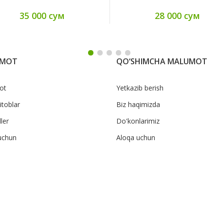
35 000 сум
28 000 сум
UMOT
QO‘SHIMCHA MALUMOT
ot
Yetkazib berish
itoblar
Biz haqimizda
ler
Do'konlarimiz
uchun
Aloqa uchun