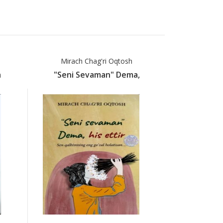
Mirach Chag'ri Oqtosh
Аг
a
"Seni Sevaman" Dema,
"Ал-Кар