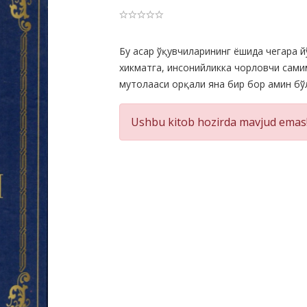
Product
Бу асар ўқувчиларининг ёшида чегара й
хикматга, инсонийликка чорловчи самим
Summery
мутолааси орқали яна бир бор амин бў
Ushbu kitob hozirda mavjud emas!