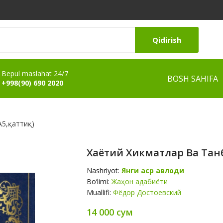
Qidirish
Bepul maslahat 24/7
BOSH SAHIFA
+998(90) 690 2020
A5,қаттиқ)
Хаётий Хикматлар Ва Танбе
Nashriyot:
Янги аср авлоди
Bo‘limi:
Жаҳон адабиёти
Muallifi:
Фёдор Достоевский
14 000 сум