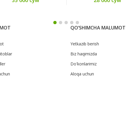
UMOT
QO‘SHIMCHA MALUMOT
ot
Yetkazib berish
itoblar
Biz haqimizda
ler
Do'konlarimiz
uchun
Aloqa uchun