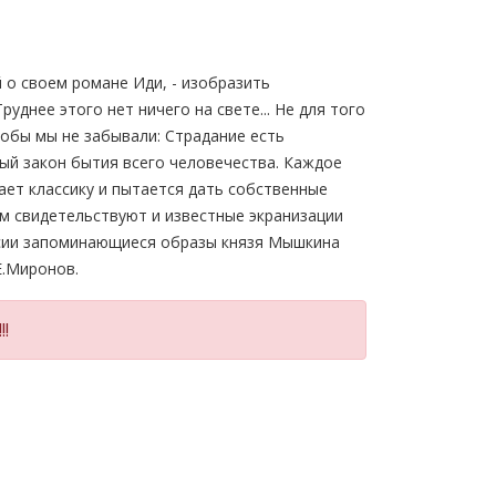
й о своем романе Иди, - изобразить
уднее этого нет ничего на свете... Не для того
тобы мы не забывали: Страдание есть
ый закон бытия всего человечества. Каждое
ет классику и пытается дать собственные
м свидетельствуют и известные экранизации
оссии запоминающиеся образы князя Мышкина
Е.Миронов.
!!