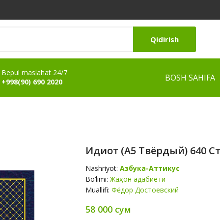
Qidirish
Bepul maslahat 24/7
BOSH SAHIFA
+998(90) 690 2020
Идиот (А5 Твёрдый) 640 С
Nashriyot:
Азбука-Аттикус
Bo‘limi:
Жаҳон адабиёти
Muallifi:
Фёдор Достоевский
58 000 сум