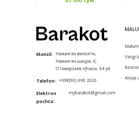
MAL
Malum
Наманган вилояти,
Manzil:
Yangi k
Наманган шаҳри, Қ.
Bestsel
Отамирзаев кўчаси, 64 уй
Aloqa 
+998(90) 690 2020
Telefon:
mybarakot@gmail.com
Elektron
pochta: