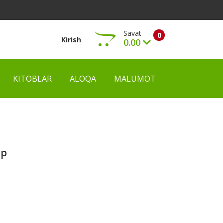
Savat
0
Kirish
0.00
KITOBLAR
ALOQA
MALUMOT
Ko‘rish
тр