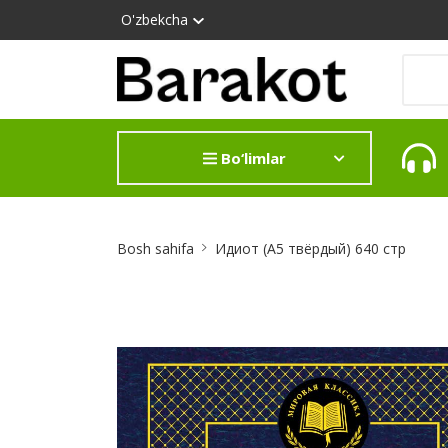
O'zbekcha
Bo‘limlar
Site
Bosh sahifa
Идиот (А5 твёрдый) 640 стр
Breadcrumb