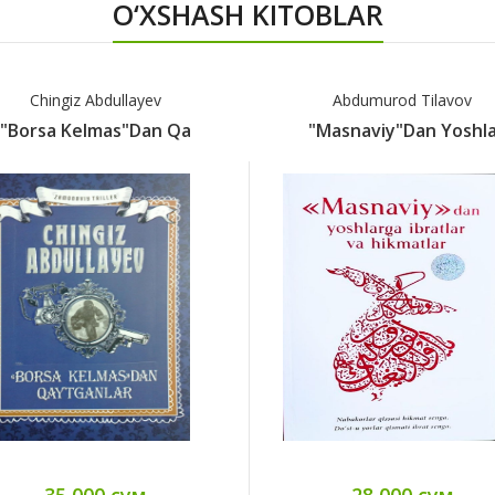
O‘XSHASH KITOBLAR
Chingiz Abdullayev
Abdumurod Tilavov
"Borsa Kelmas"dan Qa
"Masnaviy"dan Yoshl
35 000 сум
28 000 сум