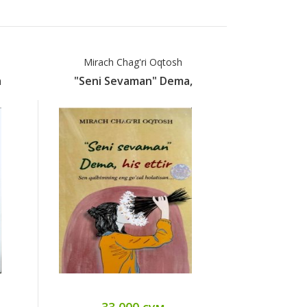
Mirach Chag'ri Oqtosh
Аг
a
"Seni Sevaman" Dema,
"Ал-Кар
33 000 сум
17