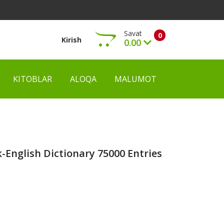
Savat
0
Kirish
0.00
KITOBLAR
ALOQA
MALUMOT
Ko‘rish
-English Dictionary 75000 Entries