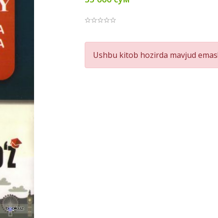
Product
Ushbu kitob hozirda mavjud emas!
Summery