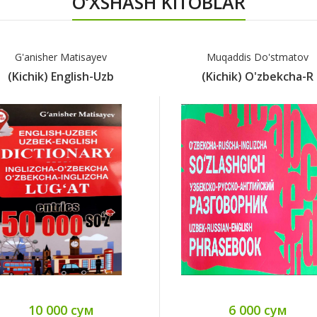
O‘XSHASH KITOBLAR
G'anisher Matisayev
Muqaddis Do'stmatov
(Kichik) English-Uzb
(Kichik) O'zbekcha-R
10 000 сум
6 000 сум