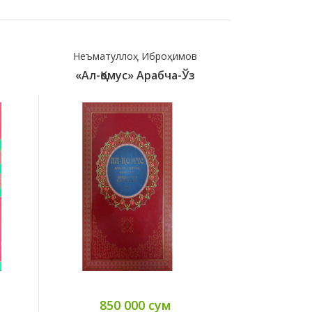
Неъматуллоҳ Иброҳимов
Hasa
«Ал-Қомус» Арабча-Ўз
12000 A
850 000 сум
28