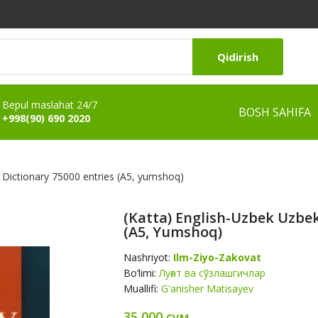
Qidirish
Bepul maslahat 24/7
BOSH SAHIFA
+998(90) 690 2020
 Dictionary 75000 entries (А5, yumshoq)
(Katta) English-Uzbek Uzbek
(А5, Yumshoq)
Nashriyot:
Ilm-Ziyo-Zakovat
Bo‘limi:
Луғат ва сўзлашгичлар
Muallifi:
G'anisher Matisayev
35 000 сум