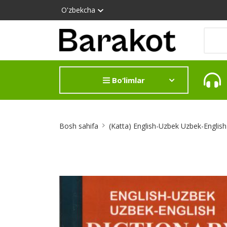
O'zbekcha
Bo‘limlar
Site
Bosh sahifa
(Katta) English-Uzbek Uzbek-English
Breadcrumb