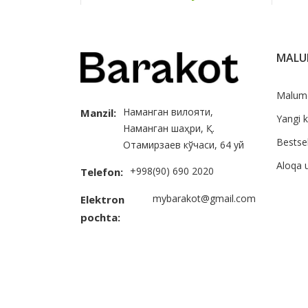
MAL
Malum
Наманган вилояти,
Manzil:
Yangi k
Наманган шаҳри, Қ.
Bestsel
Отамирзаев кўчаси, 64 уй
Aloqa 
+998(90) 690 2020
Telefon:
mybarakot@gmail.com
Elektron
pochta: