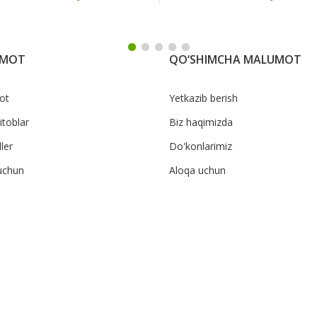
UMOT
QO‘SHIMCHA MALUMOT
ot
Yetkazib berish
itoblar
Biz haqimizda
ler
Do'konlarimiz
uchun
Aloqa uchun