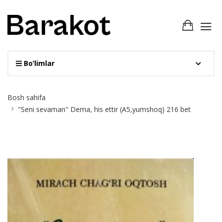
Bo‘limlar
Site
Bosh sahifa
Breadcrumb
"Seni sevaman" Dema, his ettir (A5,yumshoq) 216 bet