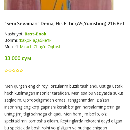
"Seni Sevaman" Dema, His Ettir (A5,yumshoq) 216 Bet
Nashriyot:
Best-Book
Bo‘limi:
Жаҳон адабиёти
Muallifi:
Mirach Chag'ri Oqtosh
33 000 сум
Product
Men qurgan eng chiroyli orzularim buzib tashlandi. Ustiga ustak
Summery
hech kutilmagan insonlar tarafidan. Men esa bu vaziyatda sukut
saqladim. Qo‘rqoqligimdan emas, ranjiganimdan. Baʼzan
insonning eng ko‘p gapirishi kerak bo‘lgan narsalarning o‘riniga
uning jimjitligi sahnaga chiqadi. Men ham jim bo‘lib, o‘z
spektaklimni tomosha qildim. Reytinglarda rekordni qayd qilgan
bu spektaklda bosh rolni yolg‘izligim va puchga chiqqan