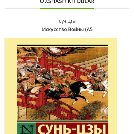
O‘XSHASH KITOBLAR
Сун Цзы
Искусство Войны (А5