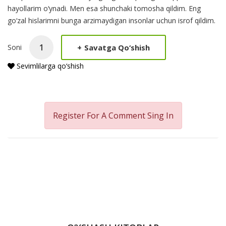
hayollarim o‘ynadi. Men esa shunchaki tomosha qildim. Eng
go‘zal hislarimni bunga arzimaydigan insonlar uchun isrof qildim.
+
Savatga Qo‘shish
Soni
Sevimlilarga qo‘shish
Register For A Comment
Sing In