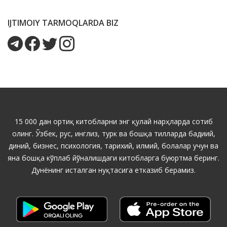
IJTIMOIY TARMOQLARDA BIZ
15 000 дан ортиқ китобларни энг қулай нарҳларда сотиб
олинг. Ўзбек, рус, инглиз, турк ва бошқа тилларда бадиий,
диний, бизнес, психология, тарихий, илмий, болалар учун ва
яна бошқа кўплаб йўналишдаги китобларга буюртма беринг.
Дунёнинг исталган нуқтасига етказиб берамиз.