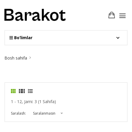
Bo‘limlar
Site
Bosh sahifa
Breadcrumb
1 - 12, Jami: 3 (1 Sahifa)
Saralash:
Saralanmasin