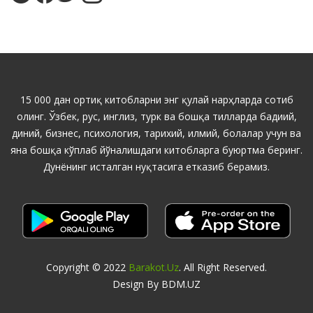
15 000 дан ортиқ китобларни энг қулай нарҳларда сотиб
олинг. Ўзбек, рус, инглиз, турк ва бошқа тилларда бадиий,
диний, бизнес, психология, тарихий, илмий, болалар учун ва
яна бошқа кўплаб йўналишдаги китобларга буюртма беринг.
Дунёнинг исталган нуқтасига етказиб берамиз.
Copyright © 2022
Barakot.uz
. All Right Reserved.
Design By BDM.UZ