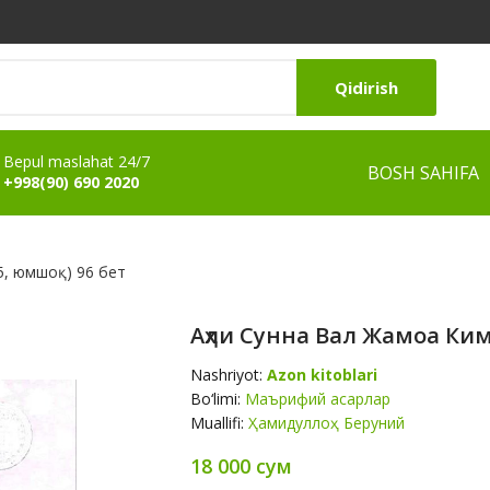
Qidirish
Bepul maslahat 24/7
BOSH SAHIFA
+998(90) 690 2020
5, юмшоқ) 96 бет
Аҳли Сунна Вал Жамоа Ким
Nashriyot:
Azon kitoblari
Bo‘limi:
Маърифий асарлар
Muallifi:
Ҳамидуллоҳ Беруний
18 000 сум