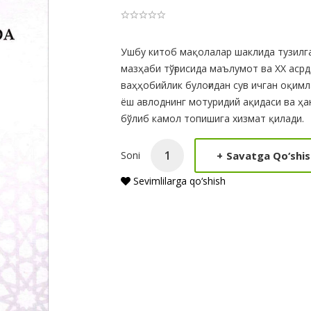
Product
Ушбу китоб мақолалар шаклида тузилга
мазҳаби тўғрисида маълумот ва ХХ аср
Summery
ваҳҳобийлик булоғидан сув ичган оқим
ёш авлоднинг мотуридий ақидаси ва ҳ
бўлиб камол топишига хизмат қилади.
+
Savatga Qo‘shis
Soni
Sevimlilarga qo‘shish