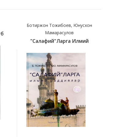
Ботиржон Тожибоев, Юнусхон
Имом Абу
Мамарасулов
уб
(c)Бидо
"Салафий"ларга Илмий
45