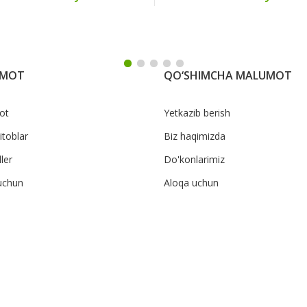
UMOT
QO‘SHIMCHA MALUMOT
ot
Yetkazib berish
itoblar
Biz haqimizda
ler
Do'konlarimiz
uchun
Aloqa uchun