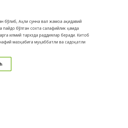
н бўлиб, Аҳли сунна вал жамоа ақидавий
да пайдо бўлган сохта салафийлик ҳамда
ларга илмий тархзда раддиялар беради. Китоб
анафий мазҳабига муҳаббатли ва садоқатли
h