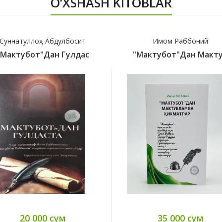
O‘XSHASH KITOBLAR
Суннатуллоҳ Абдулбосит
Имом Раббоний
"Мактубот"дан Гулдас
"Мактубот"дан Макт
20 000 сум
35 000 сум