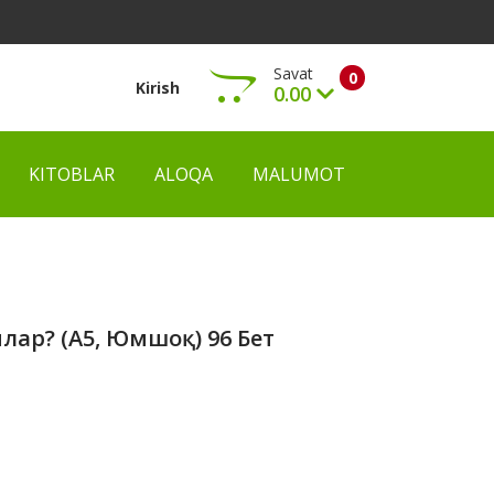
Savat
0
Kirish
0.00
KITOBLAR
ALOQA
MALUMOT
Ko‘rish
лар? (А5, Юмшоқ) 96 Бет