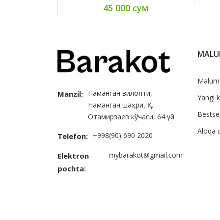
45 000 сум
MAL
Malum
Наманган вилояти,
Manzil:
Yangi k
Наманган шаҳри, Қ.
Bestsel
Отамирзаев кўчаси, 64 уй
Aloqa 
+998(90) 690 2020
Telefon:
mybarakot@gmail.com
Elektron
pochta: