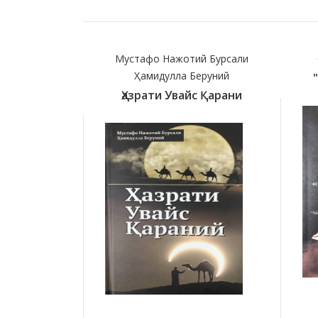
Мустафо Нажотий Бурсали
Ҳамидулла Беруний
Ҳазрати Увайс Қарани