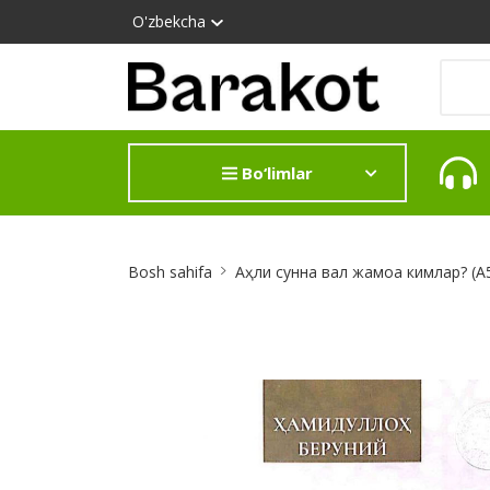
O'zbekcha
Bo‘limlar
Site
Bosh sahifa
Аҳли сунна вал жамоа кимлар? (А
Breadcrumb