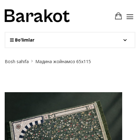
Bo‘limlar
Site
Bosh sahifa
Мадина жойнамоз 65х115
Breadcrumb