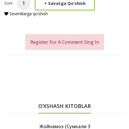
+
Savatga Qo‘shish
Soni
Sevimlilarga qo‘shish
Register For A Comment
Sing In
O‘XSHASH KITOBLAR
Жойнамоз (сумкали З