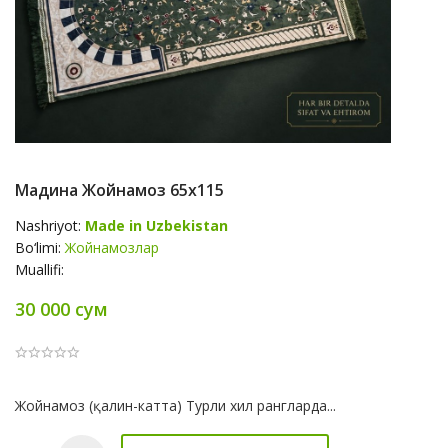
Мадина Жойнамоз 65х115
Nashriyot:
Made in Uzbekistan
Bo‘limi:
Жойнамозлар
Muallifi:
30 000 сум
Product
Жойнамоз (қалин-катта) Турли хил рангларда...
Summery