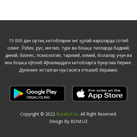
15 000 дан ортиқ китобларни энг қулай нарҳларда сотиб
олинг. Ўзбек, рус, инглиз, турк ва бошқа тилларда бадиий,
диний, бизнес, психология, тарихий, илмий, болалар учун ва
яна бошқа кўплаб йўналишдаги китобларга буюртма беринг.
Дунёнинг исталган нуқтасига етказиб берамиз.
Copyright © 2022
Barakot.uz
. All Right Reserved.
Design By BDM.UZ