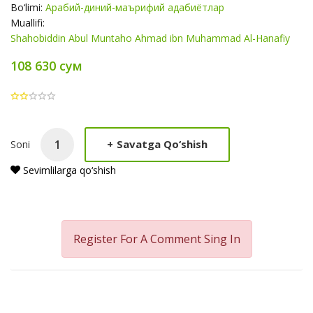
Bo‘limi:
Арабий-диний-маърифий адабиётлар
Muallifi:
Shahobiddin Abul Muntaho Ahmad ibn Muhammad Al-Hanafiy
108 630 сум
Product
+
Savatga Qo‘shish
Soni
Summery
Sevimlilarga qo‘shish
Register For A Comment
Sing In