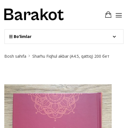
Bo‘limlar
Site
Bosh sahifa
Sharhu Fiqhul akbar (А4.5, qattiq) 200 бет
Breadcrumb