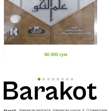
86 000 сум
Наманган вилояти, Наманган шаҳри, Қ. Отамирзаев
Manzil: