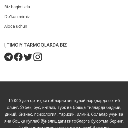
Biz haqimizda
Do'konlarimiz
Aloqa uchun
IJTIMOIY TARMOQLARDA BIZ
15 000 дан ортиқ китобларни энг қулай нарҳларда сотиб
олинг. Ўзбек, рус, инглиз, турк ва бошқа тилларда бадиий,
диний, бизнес, психология, тарихий, илмий, болалар учун ва
яна бошқа кўплаб йўналишдаги китобларга буюртма беринг.
Дунёнинг исталган нуқтасига етказиб берамиз.