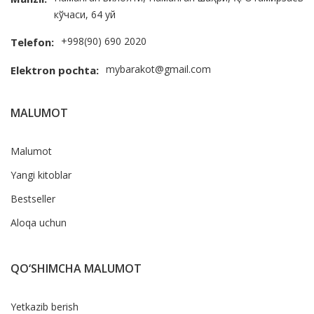
кўчаси, 64 уй
+998(90) 690 2020
Telefon:
mybarakot@gmail.com
Elektron pochta:
MALUMOT
Malumot
Yangi kitoblar
Bestseller
Aloqa uchun
QO‘SHIMCHA MALUMOT
Yetkazib berish