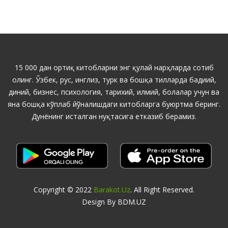
15 000 дан ортиқ китобларни энг қулай нарҳларда сотиб
олинг. Ўзбек, рус, инглиз, турк ва бошқа тилларда бадиий,
диний, бизнес, психология, тарихий, илмий, болалар учун ва
яна бошқа кўплаб йўналишдаги китобларга буюртма беринг.
Дунёнинг исталган нуқтасига етказиб берамиз.
Copyright © 2022
Barakot.uz
. All Right Reserved.
Design By BDM.UZ