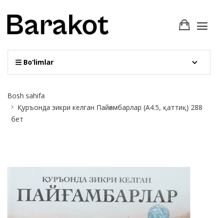
Bo‘limlar
Site
Bosh sahifa
Breadcrumb
Қуръонда зикри келган Пайғамбарлар (А4.5, қаттиқ) 288
бет