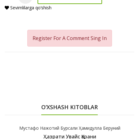
Sevimlilarga qo‘shish
Register For A Comment
Sing In
O‘XSHASH KITOBLAR
Мустафо Нажотий Бурсали Ҳамидулла Беруний
Ҳазрати Увайс Қарани