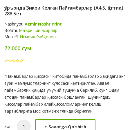
Қуръонда Зикри Келган Пайғамбарлар (А4.5, Қаттиқ)
288 Бет
Nashriyot:
Azmir Nashr Print
Bo‘limi:
Маърифий асарлар
Muallifi:
Исмоил Райҳонов
72 000 сум
Product
"Пайғамбарлар қиссаси" китобида пайғамбарлар ҳақидаги энг
Summery
тўғри маълумотларнинг хулосаси келтирилган. Аввал
пайғамбарлик ҳақида умумий тушунча берилиб, сўнг Одам
атодан пайғамбарлар қиссаси бошланган. Шунингдек,
қиссалар пайғамбар алайҳиссаломларнинг келиш
тартибларига мос кетма-кетликда берилган.
+
Savatga Qo‘shish
Soni