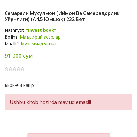
Самарали Мусулмон (Иймон Ва Самарадорлик
Уйғунлиги) (А4,5 Юмшоқ) 232 Бет
Nashriyot:
"Invest book"
Bo‘limi:
Маърифий асарлар
Muallifi:
Муҳаммад Фарис
91 000 сум
Product
Биринчи нашр
Summery
Ushbu kitob hozirda mavjud emas!!!