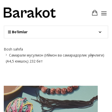
Bo‘limlar
Site
Bosh sahifa
Breadcrumb
Самарали мусулмон (Иймон ва самарадорлик уйғунлиги)
(А4,5 юмшоқ) 232 бет