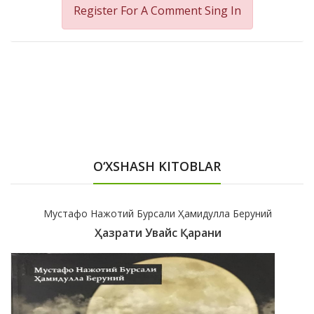
Register For A Comment
Sing In
O‘XSHASH KITOBLAR
Мустафо Нажотий Бурсали Ҳамидулла Беруний
Ҳазрати Увайс Қарани