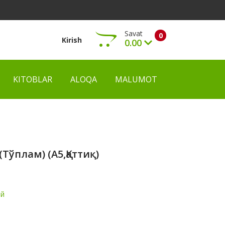
Savat
0
Kirish
0.00
KITOBLAR
ALOQA
MALUMOT
Ko‘rish
ўплам) (A5,қаттиқ)
ий