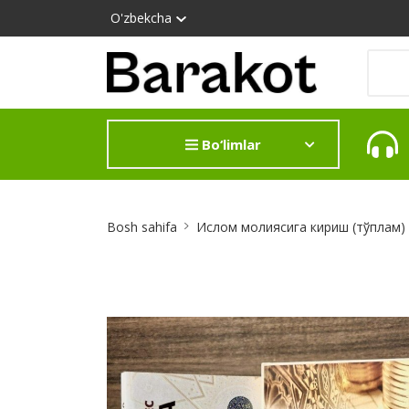
O'zbekcha
Bo‘limlar
Site
Bosh sahifa
Ислом молиясига кириш (тўплам) 
Breadcrumb