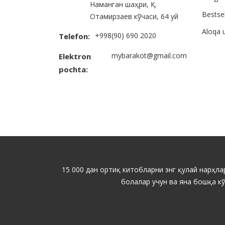
Наманган шаҳри, Қ.
Bestsel
Отамирзаев кўчаси, 64 уй
Aloqa 
+998(90) 690 2020
Telefon:
mybarakot@gmail.com
Elektron
pochta:
15 000 дан ортиқ китобларни энг қулай нарҳлар
болалар учун ва яна бошқа к