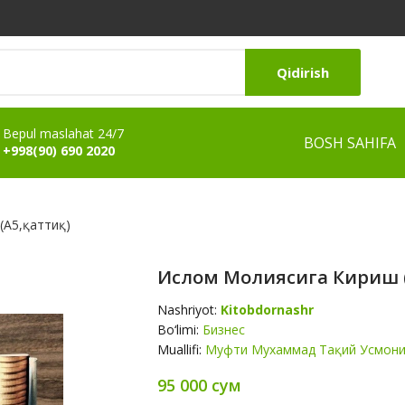
Qidirish
Bepul maslahat 24/7
BOSH SAHIFA
+998(90) 690 2020
(A5,қаттиқ)
Ислом Молиясига Кириш (т
Nashriyot:
Kitobdornashr
Bo‘limi:
Бизнес
Muallifi:
Муфти Мухаммад Тақий Усмон
95 000 сум