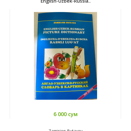
English-Uzbek-Russia..
6 000 сум
Zamirjon Butayev