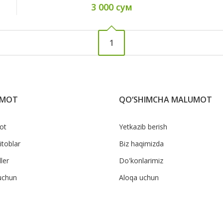
3 000 сум
1
UMOT
QO‘SHIMCHA MALUMOT
ot
Yetkazib berish
itoblar
Biz haqimizda
ler
Do'konlarimiz
uchun
Aloqa uchun