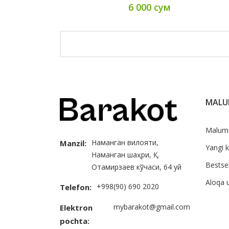
6 000 сум
MAL
Malum
Наманган вилояти,
Manzil:
Yangi k
Наманган шаҳри, Қ.
Bestsel
Отамирзаев кўчаси, 64 уй
Aloqa 
+998(90) 690 2020
Telefon:
mybarakot@gmail.com
Elektron
pochta: