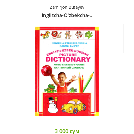
Zamirjon Butayev
Inglizcha-O'zbekcha-..
3 000 сум