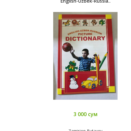
English-Uzbek-Russia..
3 000 сум
Zamirjon Butayev