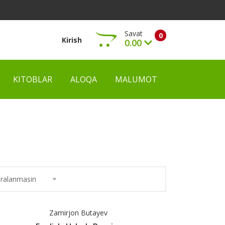
Savat
0
Kirish
0.00
KITOBLAR
ALOQA
MALUMOT
Ko‘rish
ralanmasin
Zamirjon Butayev