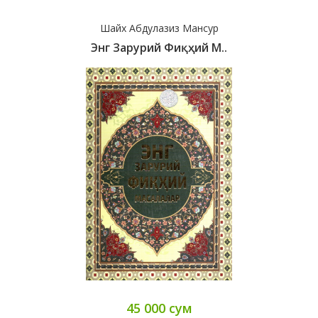
Шайх Абдулазиз Мансур
Энг Зарурий Фиқҳий М..
45 000 сум