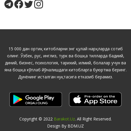
15 000 дан ортиқ китобларни энг қулай нарҳларда сотиб
олинг. Ўзбек, рус, инглиз, турк ва бошқа тилларда бадиий,
диний, бизнес, психология, тарихий, илмий, болалар учун ва
яна бошқа кўплаб йўналишдаги китобларга буюртма беринг.
Дунёнинг исталган нуқтасига етказиб берамиз.
Copyright © 2022
Barakot.uz
. All Right Reserved.
Design By BDM.UZ