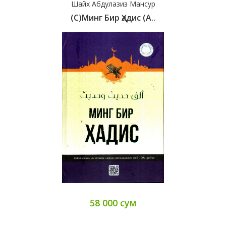
Шайх Абдулазиз Мансур
(с)Минг Бир Ҳадис (А..
58 000 сум