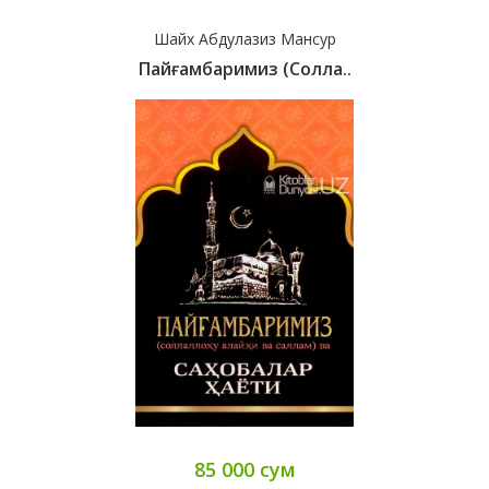
Шайх Абдулазиз Мансур
Пайғамбаримиз (солла..
85 000 сум