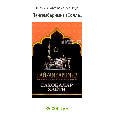
Шайх Абдулазиз Мансур
Пайғамбаримиз (солла..
85 000 сум