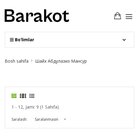
Bo‘limlar
Site
Bosh sahifa
Шайх Абдулазиз Мансур
Breadcrumb
1 - 12, Jami: 9 (1 Sahifa)
Saralash:
Saralanmasin