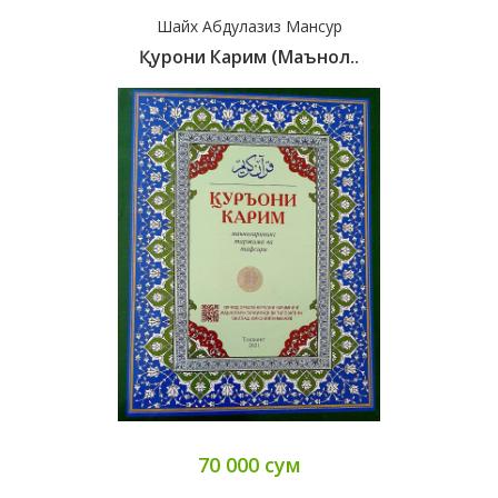
Шайх Абдулазиз Мансур
Қурони Карим (маънол..
70 000 сум