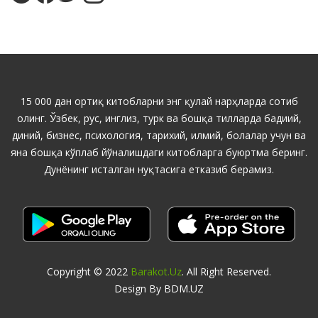
15 000 дан ортиқ китобларни энг қулай нарҳларда сотиб
олинг. Ўзбек, рус, инглиз, турк ва бошқа тилларда бадиий,
диний, бизнес, психология, тарихий, илмий, болалар учун ва
яна бошқа кўплаб йўналишдаги китобларга буюртма беринг.
Дунёнинг исталган нуқтасига етказиб берамиз.
Copyright © 2022
Barakot.uz
. All Right Reserved.
Design By BDM.UZ