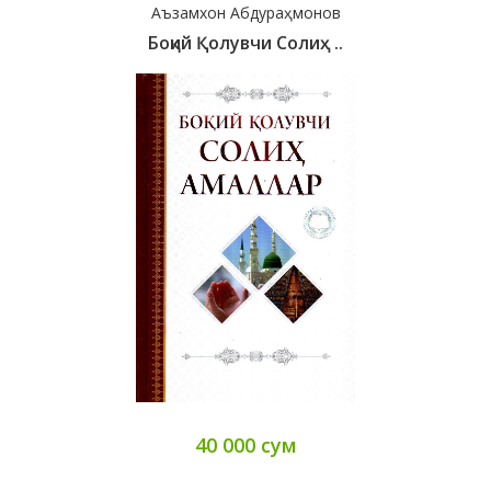
Аъзамхон Абдураҳмонов
Боқий Қолувчи Солиҳ ..
40 000 сум