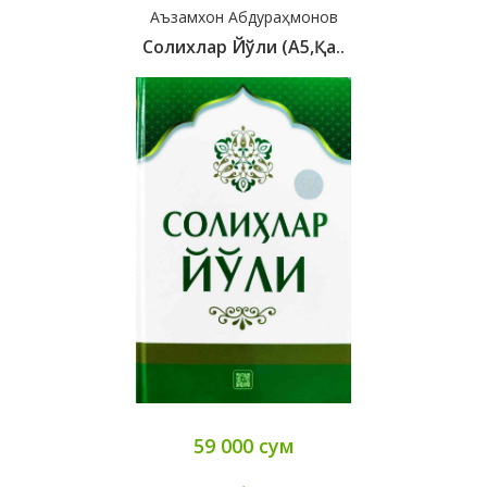
Аъзамхон Абдураҳмонов
Солихлар Йўли (A5,қа..
59 000 сум