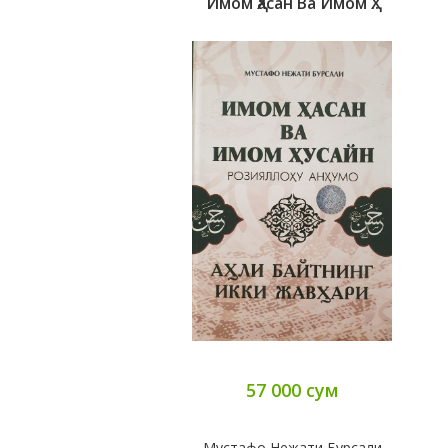
Имом Ҳасан Ва Имом Ҳ..
57 000 сум
Мустафо Нежати Бурсали