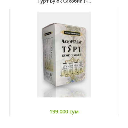
Тўрт Буюк Саҳобий (Ч..
199 000 сум