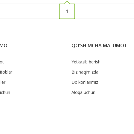
1
UMOT
QO‘SHIMCHA MALUMOT
ot
Yetkazib berish
itoblar
Biz haqimizda
ler
Do'konlarimiz
uchun
Aloqa uchun