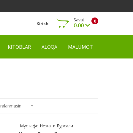
Savat
0
Kirish
0.00
KITOBLAR
ALOQA
MALUMOT
Ko‘rish
ralanmasin
Мустафо Нежати Бурсали