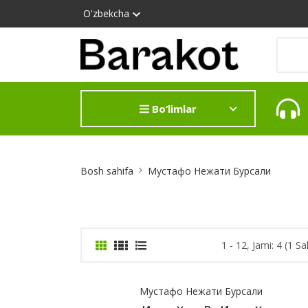
O'zbekcha
Bo‘limlar
Site
Bosh sahifa
Мустафо Нежати Бурсали
Breadcrumb
1 - 12, Jami: 4 (1 Sa
Мустафо Нежати Бурсали