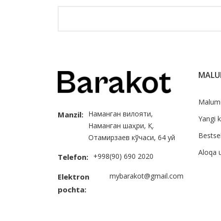
MAL
Malum
Наманган вилояти,
Manzil:
Yangi k
Наманган шаҳри, Қ.
Bestsel
Отамирзаев кўчаси, 64 уй
Aloqa 
+998(90) 690 2020
Telefon:
mybarakot@gmail.com
Elektron
pochta: