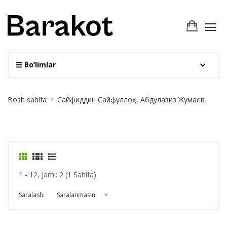
Bo‘limlar
Site
Bosh sahifa
Сайфиддин Сайфуллоҳ, Абдулазиз Жумаев
Breadcrumb
1 - 12, Jami: 2 (1 Sahifa)
Saralash:
Saralanmasin