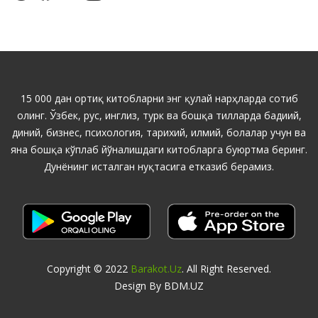
15 000 дан ортиқ китобларни энг қулай нарҳларда сотиб
олинг. Ўзбек, рус, инглиз, турк ва бошқа тилларда бадиий,
диний, бизнес, психология, тарихий, илмий, болалар учун ва
яна бошқа кўплаб йўналишдаги китобларга буюртма беринг.
Дунёнинг исталган нуқтасига етказиб берамиз.
Copyright © 2022
Barakot.uz
. All Right Reserved.
Design By BDM.UZ