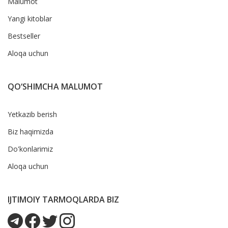
Malumot
Yangi kitoblar
Bestseller
Aloqa uchun
QO‘SHIMCHA MALUMOT
Yetkazib berish
Biz haqimizda
Do'konlarimiz
Aloqa uchun
IJTIMOIY TARMOQLARDA BIZ