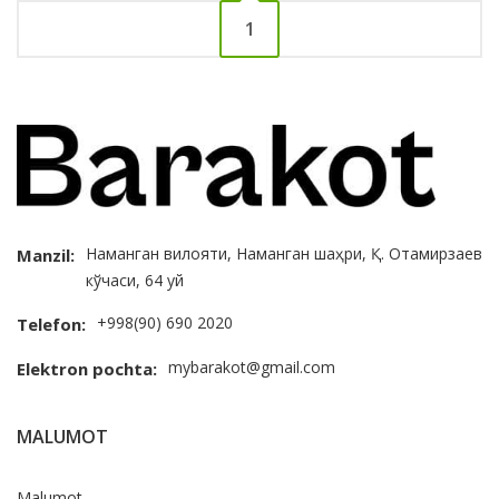
1
Наманган вилояти, Наманган шаҳри, Қ. Отамирзаев
Manzil:
кўчаси, 64 уй
+998(90) 690 2020
Telefon:
mybarakot@gmail.com
Elektron pochta:
MALUMOT
Malumot