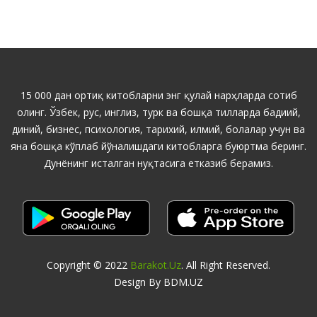
15 000 дан ортиқ китобларни энг қулай нарҳларда сотиб
олинг. Ўзбек, рус, инглиз, турк ва бошқа тилларда бадиий,
диний, бизнес, психология, тарихий, илмий, болалар учун ва
яна бошқа кўплаб йўналишдаги китобларга буюртма беринг.
Дунёнинг исталган нуқтасига етказиб берамиз.
Copyright © 2022
Barakot.uz
. All Right Reserved.
Design By BDM.UZ