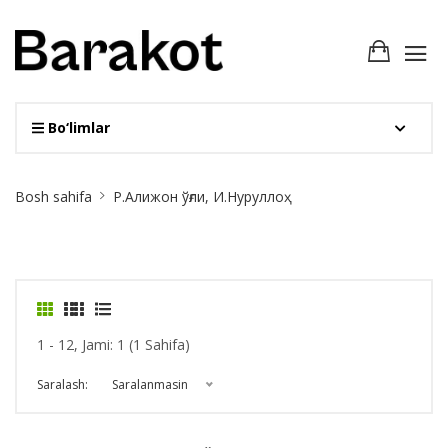
Bo‘limlar
Site
Bosh sahifa
Р.Алижон ўғли, И.Нуруллоҳ
Breadcrumb
1 - 12, Jami: 1 (1 Sahifa)
Saralash:
Saralanmasin