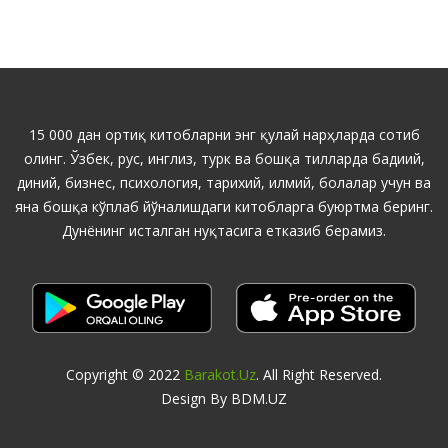
15 000 дан ортиқ китобларни энг қулай нарҳларда сотиб
олинг. Ўзбек, рус, инглиз, турк ва бошқа тилларда бадиий,
диний, бизнес, психология, тарихий, илмий, болалар учун ва
яна бошқа кўплаб йўналишдаги китобларга буюртма беринг.
Дунёнинг исталган нуқтасига етказиб берамиз.
Copyright © 2022
Barakot.uz
. All Right Reserved.
Design By BDM.UZ