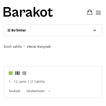
Bo‘limlar
Site
Bosh sahifa
Имом Жазулий
Breadcrumb
1 - 12, Jami: 1 (1 Sahifa)
Saralash:
Saralanmasin