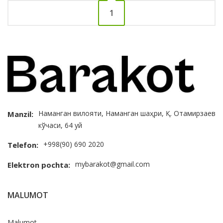
1
Наманган вилояти, Наманган шаҳри, Қ. Отамирзаев
Manzil:
кўчаси, 64 уй
+998(90) 690 2020
Telefon:
mybarakot@gmail.com
Elektron pochta:
MALUMOT
Malumot