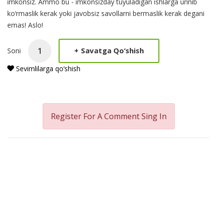
imkonsiz. Ammo bu - imkonsizday tuyuladigan ishlarga urinib
ko‘rmaslik kerak yoki javobsiz savollarni bermaslik kerak degani
emas! Aslo!
+
Savatga Qo‘shish
Soni
Sevimlilarga qo‘shish
Register For A Comment
Sing In