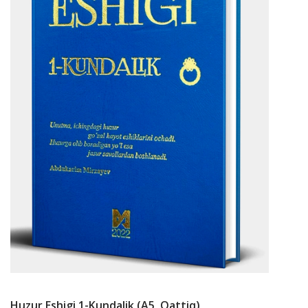
Huzur Eshigi 1-Kundalik (А5, Qattiq)