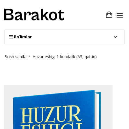
Bo‘limlar
Site
Bosh sahifa
Huzur eshigi 1-kundalik (А5, qattiq)
Breadcrumb