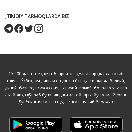
IJTIMOIY TARMOQLARDA BIZ
15 000 дан ортиқ китобларни энг қулай нарҳларда сотиб
олинг. Ўзбек, рус, инглиз, турк ва бошқа тилларда бадиий,
диний, бизнес, психология, тарихий, илмий, болалар учун ва
яна бошқа кўплаб йўналишдаги китобларга буюртма беринг.
Дунёнинг исталган нуқтасига етказиб берамиз.