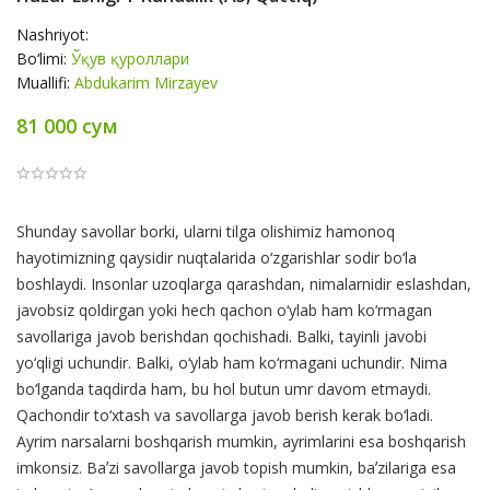
Nashriyot:
Bo‘limi:
Ўқув қуроллари
Muallifi:
Abdukarim Mirzayev
81 000 сум
Product
Shunday savollar borki, ularni tilga olishimiz hamonoq
Summery
hayotimizning qaysidir nuqtalarida o‘zgarishlar sodir bo‘la
boshlaydi. Insonlar uzoqlarga qarashdan, nimalarnidir eslashdan,
javobsiz qoldirgan yoki hech qachon o‘ylab ham ko‘rmagan
savollariga javob berishdan qochishadi. Balki, tayinli javobi
yo‘qligi uchundir. Balki, o‘ylab ham ko‘rmagani uchundir. Nima
bo‘lganda taqdirda ham, bu hol butun umr davom etmaydi.
Qachondir to‘xtash va savollarga javob berish kerak bo‘ladi.
Ayrim narsalarni boshqarish mumkin, ayrimlarini esa boshqarish
imkonsiz. Baʼzi savollarga javob topish mumkin, baʼzilariga esa