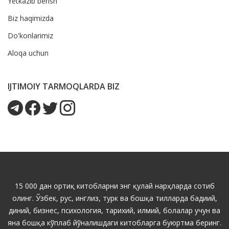
Yetkazib berish
Biz haqimizda
Do'konlarimiz
Aloqa uchun
IJTIMOIY TARMOQLARDA BIZ
15 000 дан ортиқ китобларни энг қулай нарҳларда сотиб
олинг. Ўзбек, рус, инглиз, турк ва бошқа тилларда бадиий,
диний, бизнес, психология, тарихий, илмий, болалар учун ва
яна бошқа кўплаб йўналишдаги китобларга буюртма беринг.