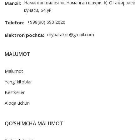
Наманган вилояти, Наманган шаҳри, Қ. Отамирзаев
Manzil:
кўчаси, 64 уй
+998(90) 690 2020
Telefon:
mybarakot@gmail.com
Elektron pochta:
MALUMOT
Malumot
Yangi kitoblar
Bestseller
Aloqa uchun
QO‘SHIMCHA MALUMOT