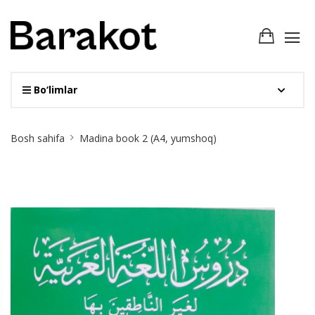
Bo‘limlar
Site
Bosh sahifa
Madina book 2 (А4, yumshoq)
Breadcrumb