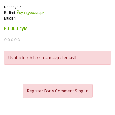
Nashriyot:
Bo‘limi:
Ўқув қуроллари
Muallifi:
80 000 сум
Product
Ushbu kitob hozirda mavjud emas!!!
Summery
Register For A Comment
Sing In