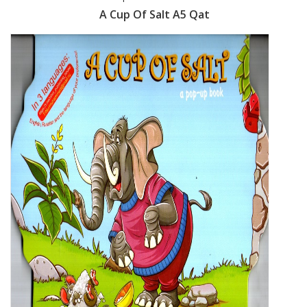
t А5 Qat