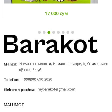
8 000 сум
 сум
Наманган вилояти, Наманган шаҳри, Қ. Отамирзаев
Manzil:
кўчаси, 64 уй
+998(90) 690 2020
Telefon:
mybarakot@gmail.com
Elektron pochta:
MALUMOT