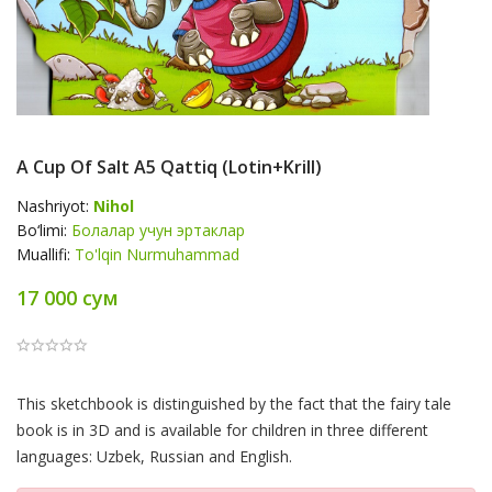
A Cup Of Salt А5 Qattiq (lotin+krill)
Nashriyot:
Nihol
Bo‘limi:
Болалар учун эртаклар
Muallifi:
To'lqin Nurmuhammad
17 000 сум
Product
This sketchbook is distinguished by the fact that the fairy tale
Summery
book is in 3D and is available for children in three different
languages: Uzbek, Russian and English.