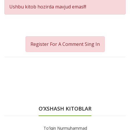
Ushbu kitob hozirda mavjud emas!!!
Register For A Comment
Sing In
O‘XSHASH KITOBLAR
muhammad
Afg'on Xalq Ert