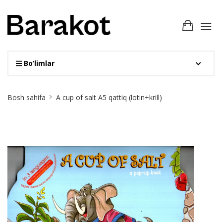
Bo‘limlar
Site
Bosh sahifa
A cup of salt А5 qattiq (lotin+krill)
Breadcrumb