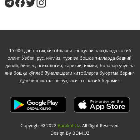
15 000 дан ортиқ китобларни энг қулай нарҳларда сотиб
олинг. Ўзбек, рус, инглиз, турк ва бошқа тилларда бадиий,
диний, бизнес, психология, тарихий, илмий, болалар учун ва
яна бошқа кўплаб йўналишдаги китобларга буюртма беринг.
Дунёнинг исталган нуқтасига етказиб берамиз.
Copyright © 2022
Barakot.uz
. All Right Reserved.
Design By BDM.UZ