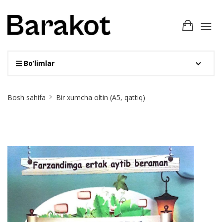
Bo‘limlar
Site
Bosh sahifa
Bir xumcha oltin (А5, qattiq)
Breadcrumb