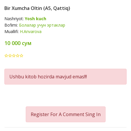
Bir Xumcha Oltin (А5, Qattiq)
Nashriyot:
Yosh kuch
Bo‘limi:
Болалар учун эртаклар
Muallifi:
H.Anvarova
10 000 сум
Product
Ushbu kitob hozirda mavjud emas!!!
Summery
Register For A Comment
Sing In