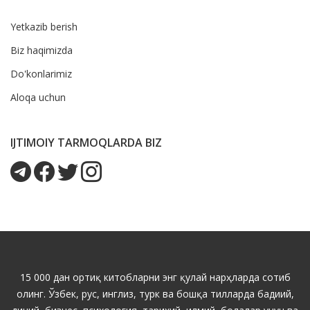
Yetkazib berish
Biz haqimizda
Do'konlarimiz
Aloqa uchun
IJTIMOIY TARMOQLARDA BIZ
15 000 дан ортиқ китобларни энг қулай нарҳларда сотиб
олинг. Ўзбек, рус, инглиз, турк ва бошқа тилларда бадиий,