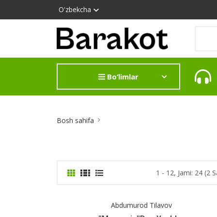
O'zbekcha
Bo‘limlar
Site
Bosh sahifa
Breadcrumb
1 - 12, Jami: 24 (2 S
Abdumurod Tilavov