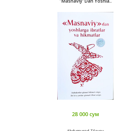
"Masnaviy"dan Yoshla..
28 000 сум
Abdumurod Tilavov