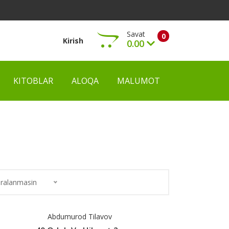
Savat
0
Kirish
0.00
KITOBLAR
ALOQA
MALUMOT
Ko‘rish
ralanmasin
Abdumurod Tilavov