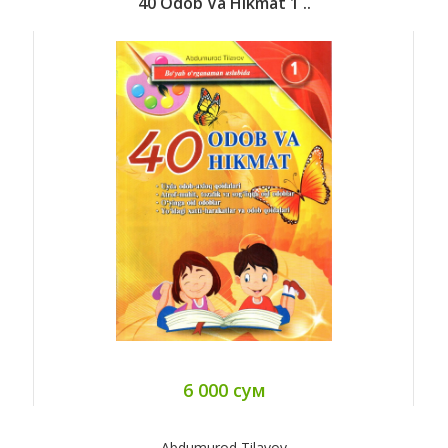
40 Odob Va Hikmat 1 ..
6 000 сум
Abdumurod Tilavov