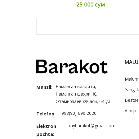
25 000 сум
MAL
Malum
Наманган вилояти,
Manzil:
Yangi k
Наманган шаҳри, Қ.
Bestsel
Отамирзаев кўчаси, 64 уй
Aloqa 
+998(90) 690 2020
Telefon:
mybarakot@gmail.com
Elektron
pochta: