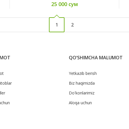
25 000 сум
1
2
UMOT
QO‘SHIMCHA MALUMOT
ot
Yetkazib berish
itoblar
Biz haqimizda
ler
Do'konlarimiz
uchun
Aloqa uchun