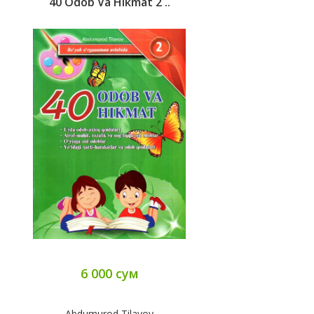
40 Odob Va Hikmat 2 ..
6 000 сум
Abdumurod Tilavov