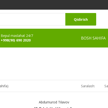
Qidirish
Bepul maslahat 24/7
BOSH SAHIFA
+998(90) 690 2020
ahifa)
Saralash:
Sa
Abdumurod Tilavov